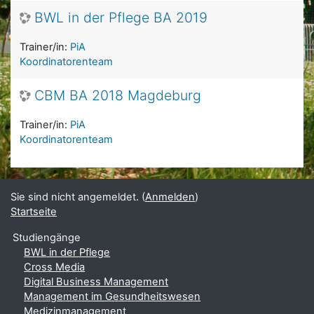
BWL in der Pflege BA 2019
Trainer/in:
PiA
Koordinatorenteam
CBM BA 2018 Magdeburg
Trainer/in:
PiA
Koordinatorenteam
Sie sind nicht angemeldet. (
Anmelden
)
Startseite
Studiengänge
BWL in der Pflege
Cross Media
Digital Business Management
Management im Gesundheitswesen
Medizinmanagement