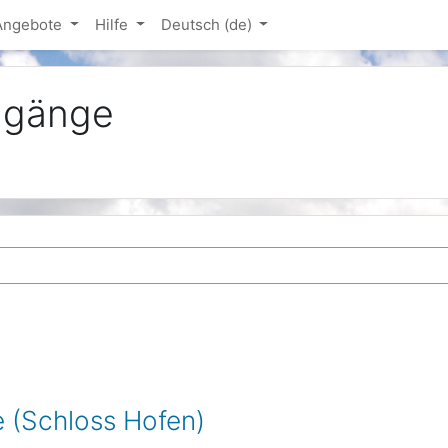
-Angebote
Hilfe
Deutsch ‎(de)‎
ngänge
e (Schloss Hofen)