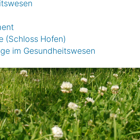
itswesen
ment
e (Schloss Hofen)
ndige im Gesundheitswesen