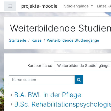
Zum Hauptinhalt
projekte-moodle
Website-Übersicht
Studiengänge
Einzel
Weiterbildende Studie
Startseite
Kurse
Weiterbildende Studiengänge
Kursbereiche:
Kurse suchen
Kurse suchen
B.A. BWL in der Pflege
B.Sc. Rehabilitationspsychologi