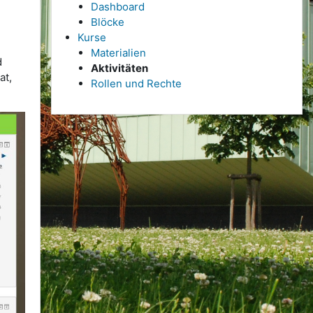
Dashboard
Blöcke
Kurse
Materialien
d
Aktivitäten
at,
Rollen und Rechte