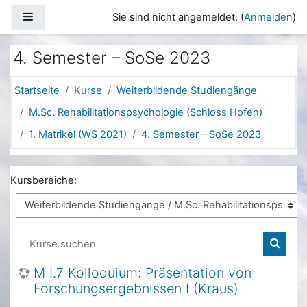
Zum Hauptinhalt
Website-Übersicht
Sie sind nicht angemeldet. (
Anmelden
)
4. Semester – SoSe 2023
Startseite
Kurse
Weiterbildende Studiengänge
M.Sc. Rehabilitationspsychologie (Schloss Hofen)
1. Matrikel (WS 2021)
4. Semester – SoSe 2023
Kursbereiche:
Kurse suchen
Kurse
M I.7 Kolloquium: Präsentation von
Forschungsergebnissen I (Kraus)